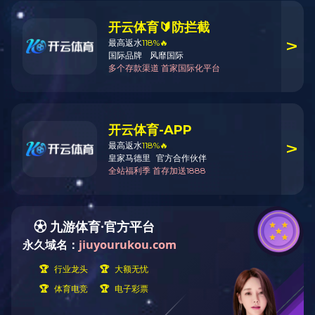
热门搜索：
安博（中国）官方网站提取机，细胞破碎仪，
技术文章
/ ARTIC
产品分类
PRODUCT CATEGORY
安博（中国）官方网站提取机
在现代化的科研实验室
安博（中国）官方网站振动棒
量的一致性。随着科技
超声煎煮锅
应用场景以及其对科研
多频安博（中国）官方网站细胞破碎仪
一、工作原理