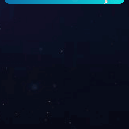
下一篇：
解锁多功能
网站首页
关于我们
产品展示
电话
0537-2487878
邮箱
1024441764@qq.com