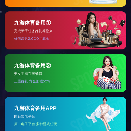
上一篇：
安博（中国