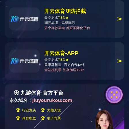
热门搜索：
安博（中国）官方网站提取机，细胞破碎仪，
产品展示
/ PROD
产品分类
PRODUCT CATEGORY
安博（中国）官方网站提取机
安博（中国）官方网站振动棒
超声煎煮锅
多频安博（中国）官方网站细胞破碎仪