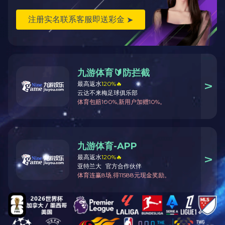
安博（中国）官方网站乳化器
安博（中国）官方网站细胞粉碎机
低温安博（中国）官方网站萃取仪
安博（中国）官方网站细胞破碎仪
安博（中国）官方网站萃取仪
安博（中国）官方网站药品处理机
安博（中国）官方网站分散仪
安博（中国）官方网站提取器
中草药安博（中国）官方网站提取机
安博（中国）官方网站提取设备
多功能恒温安博（中国）官方网站提取机