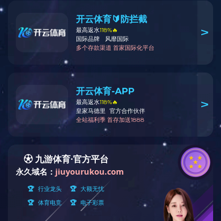
热门搜索：
安博（中国）官方网站提取机，细胞破碎仪，
产品展示
/ PROD
产品分类
PRODUCT CATEGORY
安博（中国）官方网站提取设备
实验室安博（中国）官方网站提取机
聚能安博（中国）官方网站提取机
发散式安博（中国）官方网站提取设备