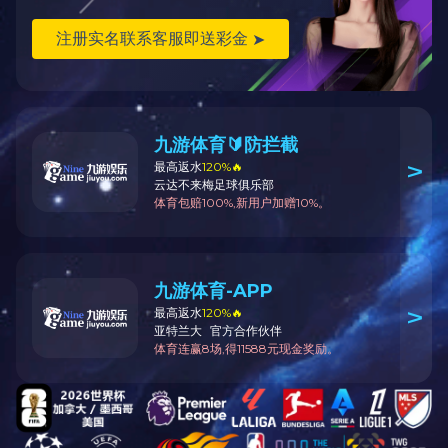
安博（中国）官方网站提取浓缩设备
多频率安博（中国）官方网站提取机
中试安博（中国）官方网站提取设备
循环连续流安博（中国）官方网站提取设备
查看全部
相关文章
RELATED ARTICLES
循环连续流安博（中国）官方网站提取设备带领化学分离技术的新纪元
循环连续流安博（中国）官方网站提取设备满足工业化生产的要求