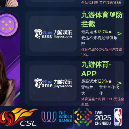
首页
>
技术文章
> 实验室全自动洗瓶机可以轻松完成整个清洗
松完成整个清洗
： 2816次
清洗的设备。目前国内市场上的洗瓶机有扭道式、箱式、滚筒
，利用安博（中国）官方网站空化作用产生的机械摩擦力，以
前处理、分析、存放等工作。因此
实验室全自动洗瓶机
非常