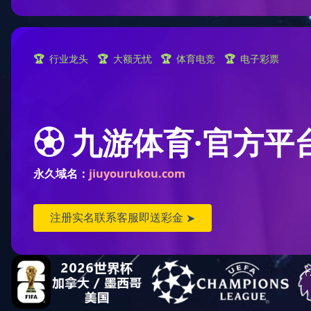
热门搜索：
安博（中国）官方网站提取机，细
技术文
产品分类
PRODUCT CATEGORY
安博（中国）官方网站提取机
实验室
安博（中国）官方网站振动棒
式和立式等
超声煎煮锅
清洗用一般
多频安博（中国）官方网站细胞破碎仪
据了解，制