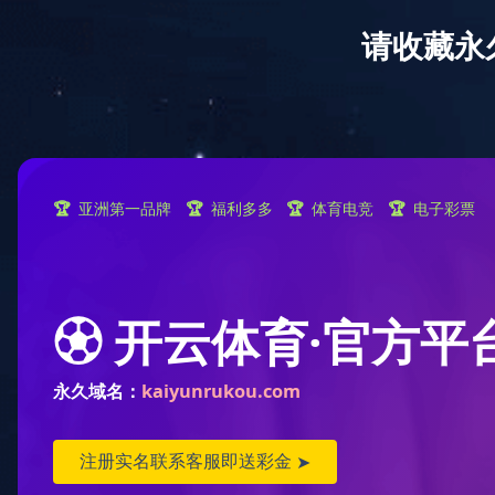
您好，欢迎访问安博平台！