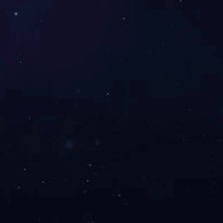
示
新闻资讯
技术文章
荣誉资质
传真
86-0537-2489898
公司地址
山东省济宁市高新区接庄街道康明电子工业
园
-4
sitemap.xml
管理登陆
技术支持：
制药网