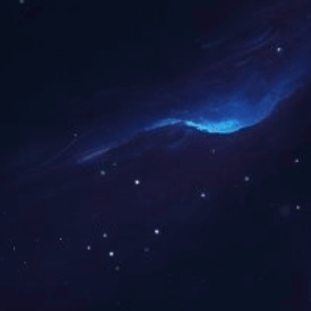
下一篇：
安博（中国）官方网站提取设备
安博（中国）官方网站滤芯清洗机
全自动清洗消毒系列
安博（中国）官方网站酒类陈化装置
无损检测仪器
高温循环器
离心机