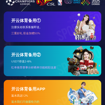
安博（中国）官方网
安博（中国）官方网站
查看全部
过压电换能器产生的快
工作原理主要基于安博
这些气泡在传播过程中的
冲击物体表面，使组织
相关文章
在多个领域具有广泛的
分，同时避免了传统水
RELATED ARTICLES
使用时，需要往设备内
方网站提取机内。在提
安博（中国）官方网站提取器的安全操作规程
总的来说，安博（中国
安博（中国）官方网站提取器需要保持环境清洁以确保实验数据的稳定性
产品特点
主要是通过压电换能器
安博（中国）官方网站提取器这些优点还有哪些不清楚
博（中国）官方网站进
分享安博（中国）官方网站提取浓缩设备有关特点小知识
主要技术参数：
安博（中国）官方网站提取器的使用应该注意哪些细节
机型
安博平台-2