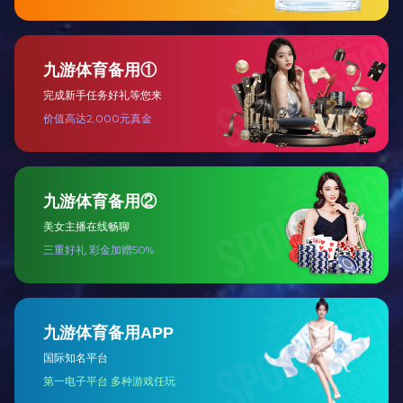
带大家进一步了解安博（中国）官方网站提取器
外形尺寸
360×300×6
L×W×H
超声功率W
400
安博（中国）官方网站提取器能使用多久呢?这个是个不太好说的问题
时间控制
1-99H99M
功率调节KHz
连续可调
安博（中国）官方网站提取器利用了安博（中国）官方网站的空化作用和机械作用
20/28/4
超声频率
选
安博（中国）官方网站提取机|科普
搅拌电机功率
80
大加热功率W
260
实验室安博（中国）官方网站提取机参用了什么设计
可控温度℃
室温-80℃
主体部分为S
材质
锈钢