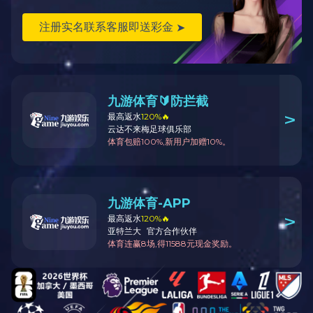
安博（中国）官方网站乳化器
安博（中国）官方网站细胞粉碎机
低温安博（中国）官方网站萃取仪
安博（中国）官方网站细胞破碎仪
安博（中国）官方网站萃取仪
安博（中国）官方网站药品处理机
安博（中国）官方网站分散仪
详情介绍
安博（中国）官方网站提取器
品牌
中草药安博（中国）官方网站提取机
产地
安博（中国）官方网站提取设备
产品新旧
多功能恒温安博（中国）官方网站提取机