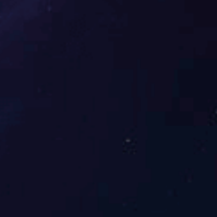
请输入计算结果（填写